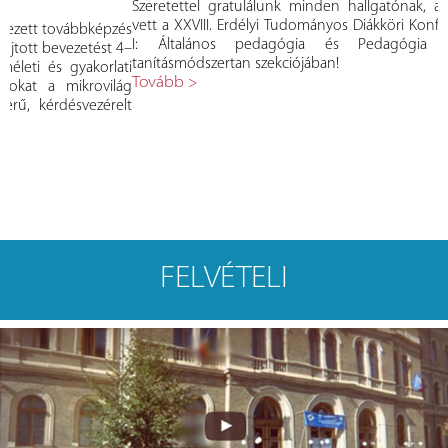
Szeretettel gratulálunk minden hallgatónak, aki pénteken részt
A
vett a XXVIII. Erdélyi Tudományos Diákköri Konferencia Pedagógia
P
és
I: Általános pedagógia és Pedagógia II: Tanulás- és
h
4–
tanításmódszertan szekciójában!
m
ti
Tovább >
v
ág
h
lt
P
t
T
FELVÉTELI