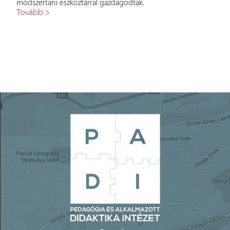
a és
módszertani eszköztárral gazdagodtak.
terem
Tovább >