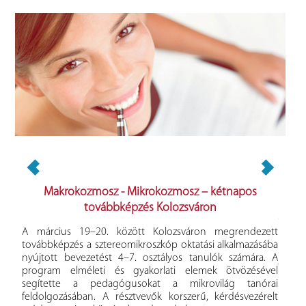
Makrokozmosz - Mikrokozmosz – kétnapos
XXV
továbbképzés Kolozsváron
agyar
Szeret
gus
részt
A március 19–20. között Kolozsváron megrendezett
öltek
Konfe
továbbképzés a sztereomikroszkóp oktatási alkalmazásába
akta
Pedagó
nyújtott bevezetést 4–7. osztályos tanulók számára. A
be a
Tová
program elméleti és gyakorlati elemek ötvözésével
ségek
segítette a pedagógusokat a mikrovilág tanórai
 17.
feldolgozásában. A résztvevők korszerű, kérdésvezérelt