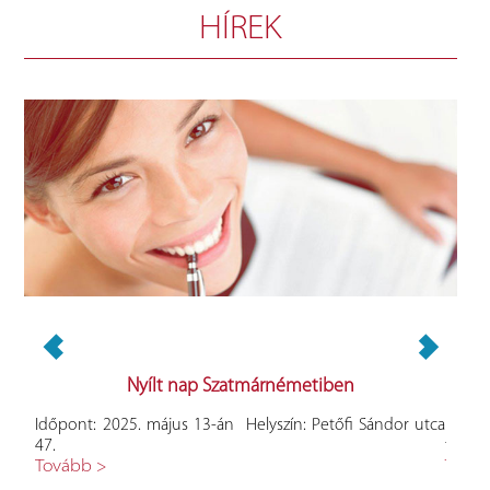
HÍREK
Nyílt nap Szatmárnémetiben
adási
Időpont: 2025. május 13-án Helyszín: Petőfi Sándor utca
https:
47.
facul
Tovább >
Tová