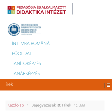
ÎN LIMBA ROMÂNĂ
FŐOLDAL
TANÍTÓKÉPZÉS
TANÁRKÉPZÉS
Hírek
›
›
Kezdőlap
Bejegyezések itt: Hírek
2. oldal