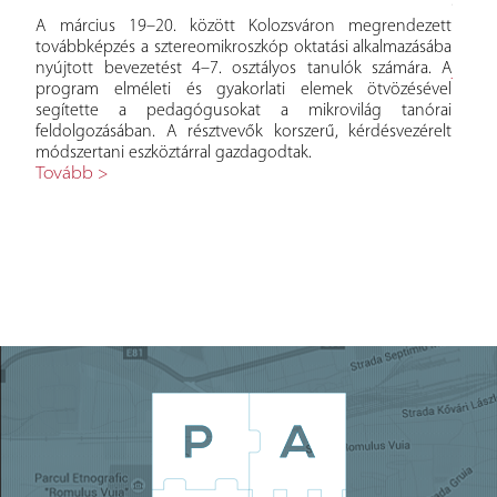
agyar
Szeret
gus
részt
A március 19–20. között Kolozsváron megrendezett
öltek
Konfe
továbbképzés a sztereomikroszkóp oktatási alkalmazásába
akta
Pedagó
nyújtott bevezetést 4–7. osztályos tanulók számára. A
be a
Tová
program elméleti és gyakorlati elemek ötvözésével
ségek
segítette a pedagógusokat a mikrovilág tanórai
 17.
feldolgozásában. A résztvevők korszerű, kérdésvezérelt
a és
módszertani eszköztárral gazdagodtak.
terem
Tovább >