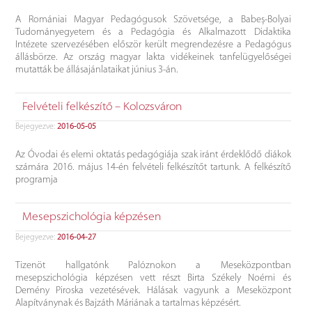
A Romániai Magyar Pedagógusok Szövetsége, a Babeș-Bolyai
Tudományegyetem és a Pedagógia és Alkalmazott Didaktika
Intézete szervezésében először került megrendezésre a Pedagógus
állásbörze. Az ország magyar lakta vidékeinek tanfelügyelőségei
mutatták be állásajánlataikat június 3-án.
Felvételi felkészítő – Kolozsváron
Bejegyezve:
2016-05-05
Az Óvodai és elemi oktatás pedagógiája szak iránt érdeklődő diákok
számára 2016. május 14-én felvételi felkészítőt tartunk. A felkészítő
programja
Mesepszichológia képzésen
Bejegyezve:
2016-04-27
Tizenöt hallgatónk Palóznokon a Meseközpontban
mesepszichológia képzésen vett részt Birta Székely Noémi és
Demény Piroska vezetésévek. Hálásak vagyunk a Meseközpont
Alapítványnak és Bajzáth Máriának a tartalmas képzésért.