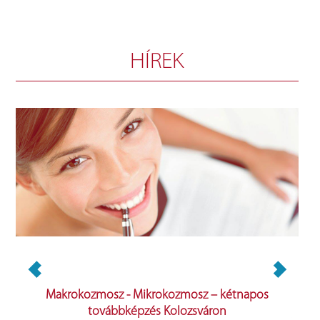
HÍREK
Makrokozmosz - Mikrokozmosz – kétnapos
XXV
továbbképzés Kolozsváron