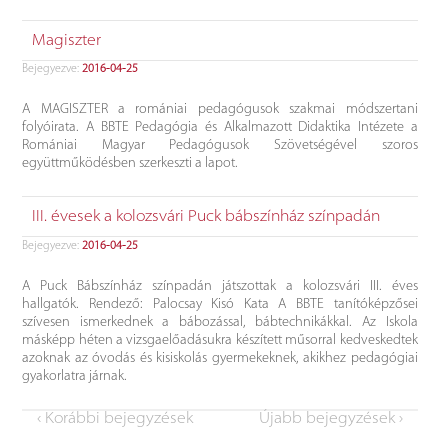
Magiszter
Bejegyezve:
2016-04-25
A MAGISZTER a romániai pedagógusok szakmai módszertani
folyóirata. A BBTE Pedagógia és Alkalmazott Didaktika Intézete a
Romániai Magyar Pedagógusok Szövetségével szoros
együttműködésben szerkeszti a lapot.
III. évesek a kolozsvári Puck bábszínház színpadán
Bejegyezve:
2016-04-25
A Puck Bábszínház színpadán játszottak a kolozsvári III. éves
hallgatók. Rendező: Palocsay Kisó Kata A BBTE tanítóképzősei
szívesen ismerkednek a bábozással, bábtechnikákkal. Az Iskola
másképp héten a vizsgaelőadásukra készített műsorral kedveskedtek
azoknak az óvodás és kisiskolás gyermekeknek, akikhez pedagógiai
gyakorlatra járnak.
‹ Korábbi bejegyzések
Újabb bejegyzések ›