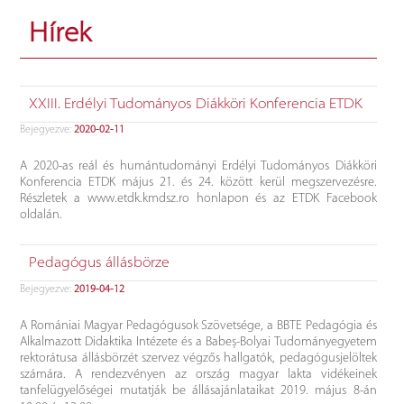
Hírek
XXIII. Erdélyi Tudományos Diákköri Konferencia ETDK
Bejegyezve:
2020-02-11
A 2020-as reál és humántudományi Erdélyi Tudományos Diákköri
Konferencia ETDK május 21. és 24. között kerül megszervezésre.
Részletek a www.etdk.kmdsz.ro honlapon és az ETDK Facebook
oldalán.
Pedagógus állásbörze
Bejegyezve:
2019-04-12
A Romániai Magyar Pedagógusok Szövetsége, a BBTE Pedagógia és
Alkalmazott Didaktika Intézete és a Babeș-Bolyai Tudományegyetem
rektorátusa állásbörzét szervez végzős hallgatók, pedagógusjelöltek
számára. A rendezvényen az ország magyar lakta vidékeinek
tanfelügyelőségei mutatják be állásajánlataikat 2019. május 8-án