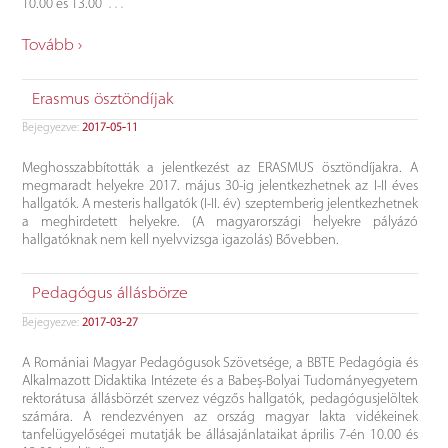
…
10.00 és 13.00
Tovább ›
Erasmus ösztöndíjak
Bejegyezve:
2017-05-11
Meghosszabbították a jelentkezést az ERASMUS ösztöndíjakra. A
megmaradt helyekre 2017. május 30-ig jelentkezhetnek az I-II éves
hallgatók. A mesteris hallgatók (I-II. év) szeptemberig jelentkezhetnek
a meghirdetett helyekre. (A magyarországi helyekre pályázó
hallgatóknak nem kell nyelvvizsga igazolás) Bővebben.
Pedagógus állásbörze
Bejegyezve:
2017-03-27
A Romániai Magyar Pedagógusok Szövetsége, a BBTE Pedagógia és
Alkalmazott Didaktika Intézete és a Babeș-Bolyai Tudományegyetem
rektorátusa állásbörzét szervez végzős hallgatók, pedagógusjelöltek
számára. A rendezvényen az ország magyar lakta vidékeinek
tanfelügyelőségei mutatják be állásajánlataikat április 7-én 10.00 és