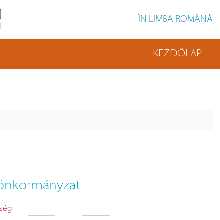
ÎN LIMBA ROMÂNĂ
KEZDŐLAP
i önkormányzat
tség