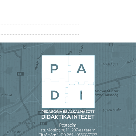
Postacím:
str. Moților, nr. 11. 207-es terem
Titkárság:
(+4)0-264-405300/7027