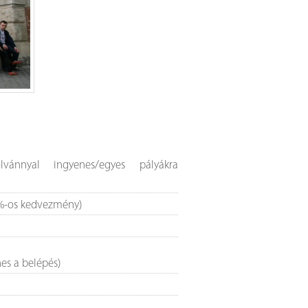
s
lvánnyal ingyenes/egyes pályákra
0%-os kedvezmény)
es a belépés)