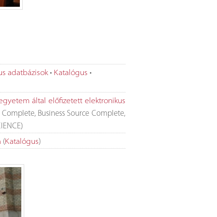
•
•
us adatbázisok
Katalógus
egyetem által előfizetett elektronikus
Complete, Business Source Complete,
CIENCE)
(
)
a
Katalógus