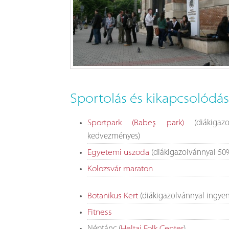
Sportolás és kikapcsolódá
(diákigazo
Sportpark (Babeş park)
kedvezményes)
(diákigazolvánnyal 5
Egyetemi uszoda
Kolozsvár maraton
(diákigazolvánnyal ingyen
Botanikus Kert
Fitness
Néptánc (
)
Heltai Folk Center