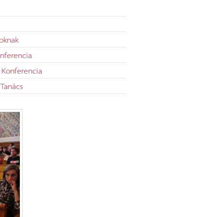
tanítóképzés megújítása nem képzelhető el az elmé
kutatások, a módszertani innovációk és a mindenn
iskolai gyakorlat szoros szimbiózisa nélkül. Konferenc
célja, hogy inspiráló platformot és szakmai párbesz
koknak
biztosítson a képző intézmények, a gyakorlóhelyek 
közoktatási szereplők számára. Várjuk a tudomán
nferencia
kutatási eredményeket bemutató előadásokat, valami
gyakorlatban már bizonyított, adaptálható jó gyakorl
 Konferencia
ismertetését. Tervezett tematikus szekciók Innov
 Tanács
módszertanok és digitalizáció: Digitá
kompetenciafejlesztés, a mesterséges intelligencia (MI) 
játékosítás (gamifikáció) lehetőségei a tanítóképzésbe
az elemi oktatásban.…
Tovább >