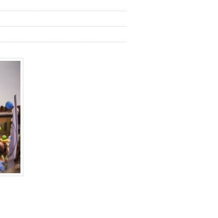
Közös tudás, közös jövő - Jó gyakorlatok és szak
párbeszéd a tanítóképzésben
A Babeș-Bolyai Tudományegyetem, Pedagógia
Alkalmazott Didaktika Intézet tisztelettel meghívja 
intézménye oktatóit, kutatóit, a gyakorlóisko
pedagógusait, mentorait, valamint a PhD hallgatók
szakmai megújulás jegyében szervezett tudományos
módszertani konferenciájára. A konferencia időpon
2026. November 7. A konferencia helyszíne: Pedagógi
Alkalmazott Didaktika Intézet, Moților 11, Kolozsvá
konferencia nyelve: magyar A konferencia fókusza és c
A XXI. század iskolája és a digitális társadalom kihív
alapjaiban formálják át a pedagógusszerepet