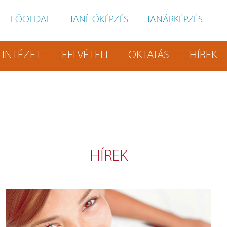
FŐOLDAL
TANÍTÓKÉPZÉS
TANÁRKÉPZÉS
INTÉZET
FELVÉTELI
OKTATÁS
HÍREK
HÍREK