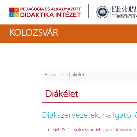
KOLOZSVÁR
›
Home
Diákélet
Diákélet
Diákszervezetek, hallgató
KMDSZ – Kolozsvári Magyar Diákszöve