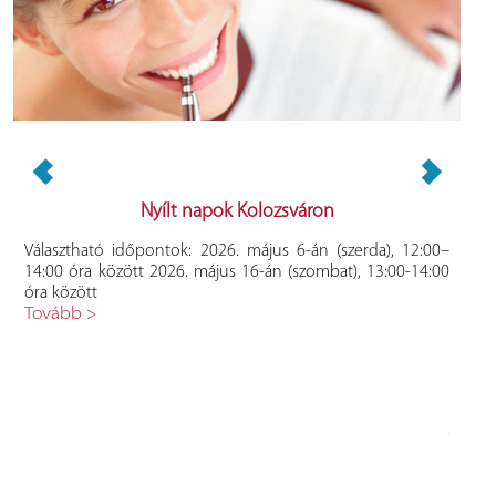
mai
Nyílt napok Kolozsváron
Választható időpontok: 2026. május 6-án (szerda), 12:00–
A Bab
14:00 óra között 2026. május 16-án (szombat), 13:00-14:00
Pedag
 és
óra között
végz
Önt,
Tovább >
rend
lák
tanfe
at a
kapcs
- és
Időpo
tja:
Pszic
a és
Mărgin
r. A
Továb
élja
ásai
. A