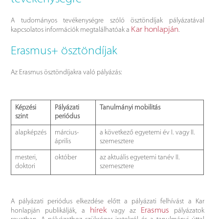
A tudományos tevékenységre szóló ösztöndíjak pályázatával
Kar honlapján
kapcsolatos információk megtalálhatóak a
.
Erasmus+ ösztöndíjak
Az Erasmus ösztöndíjakra való pályázás:
Képzési
Pályázati
Tanulmányi mobilitás
szint
periódus
alapképzés
március-
a következő egyetemi év I. vagy II.
április
szemesztere
mesteri,
október
az aktuális egyetemi tanév II.
doktori
szemesztere
A pályázati periódus elkezdése előtt a pályázati felhívást a Kar
hírek
Erasmus
honlapján publikálják, a
vagy az
pályázatok