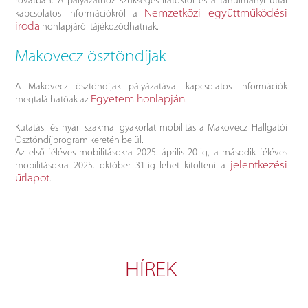
rovatban. A pályázathoz szükséges iratokról és a tanulmányi úttal
Nemzetközi együttműködési
kapcsolatos információkról a
iroda
honlapjáról tájékozódhatnak.
Makovecz ösztöndíjak
A Makovecz ösztöndíjak pályázatával kapcsolatos információk
Egyetem honlapján
megtalálhatóak az
.
Kutatási és nyári szakmai gyakorlat mobilitás a Makovecz Hallgatói
Ösztöndíjprogram keretén belül.
Az első féléves mobilitásokra 2025. április 20-ig, a második féléves
jelentkezési
mobilitásokra 2025. október 31-ig lehet kitölteni a
űrlapot
.
HÍREK