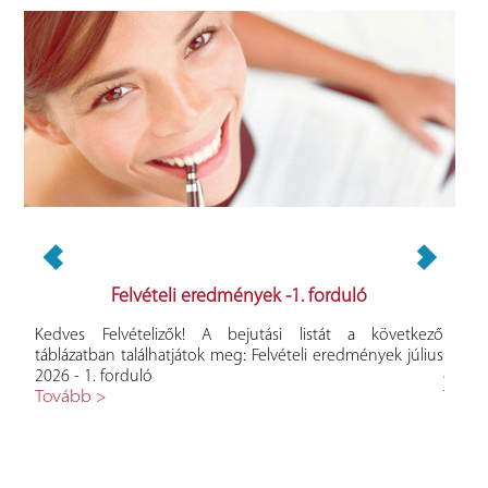
Felvételi eredmények -1. forduló
yeket
Kedves Felvételizők! A bejutási listát a következő
Kedve
ételi
táblázatban találhatjátok meg: Felvételi eredmények július
követk
2026 - 1. forduló
eredm
Tovább >
Tová