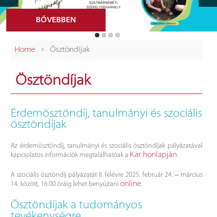
BŐVEBBEN
›
Home
Ösztöndíjak
Ösztöndíjak
Érdemösztöndíj, tanulmányi és szociális
ösztöndíjak
Az érdemösztöndíj, tanulmányi és szociális ösztöndíjak pályázatával
Kar honlapján
kapcsolatos információk megtalálhatóak a
.
A szociális ösztöndíj pályázatát II. félévre 2025. február 24. ‒ március
online
14. között, 16.00 óráig lehet benyújtani
.
Ösztöndíjak a tudományos
tevékenységre