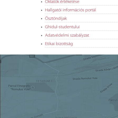
Oktatók értékelése
Hallgatói információs portál
Ösztöndíjak
Ghidul-studentului
Adatvédelmi szabályzat
Etikai bizottság