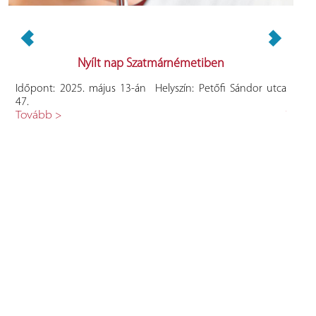
Nyílt nap Szatmárnémetiben
ási
Időpont: 2025. május 13-án Helyszín: Petőfi Sándor utca
https:
47.
facul
Tovább >
Továb