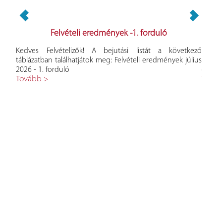
Felvételi eredmények -1. forduló
yeket
Kedves Felvételizők! A bejutási listát a következő
Kedve
ételi
táblázatban találhatjátok meg: Felvételi eredmények július
követk
2026 - 1. forduló
eredm
Tovább >
Tová