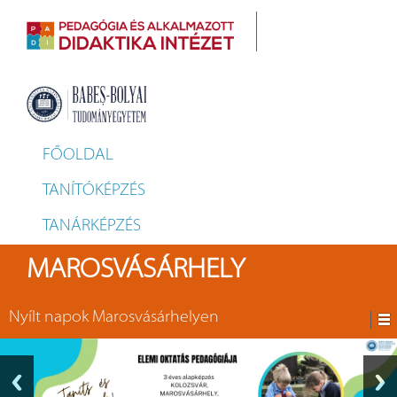
FŐOLDAL
TANÍTÓKÉPZÉS
TANÁRKÉPZÉS
MAROSVÁSÁRHELY
Nyílt napok Marosvásárhelyen