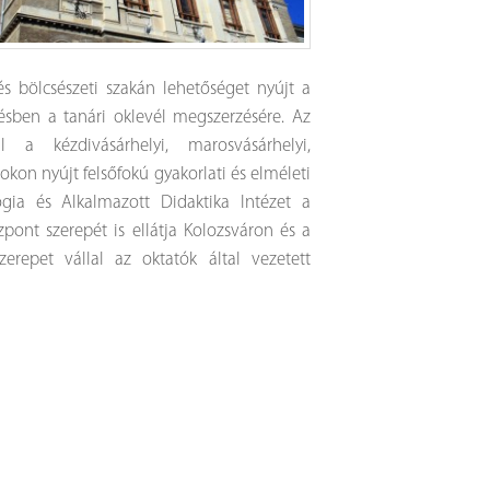
 bölcsészeti szakán lehetőséget nyújt a
ésben a tanári oklevél megszerzésére. Az
Felvételi eredmények - 2.forduló
 a kézdivásárhelyi, marosvásárhelyi,
Kedves Felvételizők! Az újraelosztás utáni eredményeke
kon nyújt felsőfokú gyakorlati és elméleti
alábbi táblázatban találhatjátok meg: Felvételi eredmény
2.forduló
ógia és Alkalmazott Didaktika Intézet a
Tovább >
pont szerepét is ellátja Kolozsváron és a
zerepet vállal az oktatók által vezetett