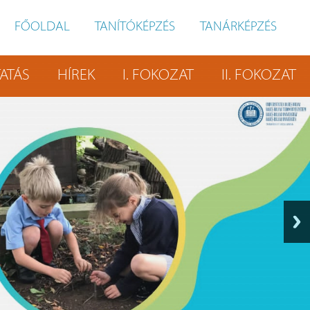
FŐOLDAL
TANÍTÓKÉPZÉS
TANÁRKÉPZÉS
ATÁS
HÍREK
I. FOKOZAT
II. FOKOZAT