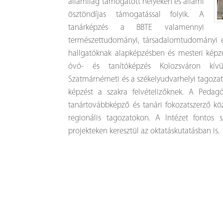
államilag támogatott helyeken és állami
ösztöndíjas támogatással folyik. A
tanárképzés a BBTE valamennyi
természettudományi, társadalomtudományi és
hallgatóknak alapképzésben és mesteri képz
óvó- és tanítóképzés Kolozsváron kívül
Szatmárnémeti és a székelyudvarhelyi tagozato
képzést a szakra felvételizőknek. A Pedag
tanártovábbképző és tanári fokozatszerző köz
regionális tagozatokon. A Intézet fontos s
projekteken keresztül az oktatáskutatásban is.