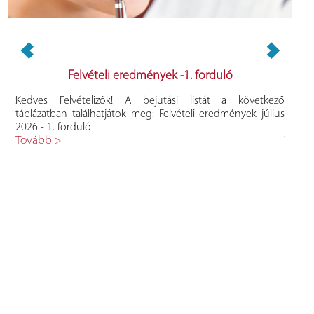
Felvételi eredmények -1. forduló
t az
Kedves Felvételizők! A bejutási listát a következő
Kedve
ek -
táblázatban találhatjátok meg: Felvételi eredmények július
követk
2026 - 1. forduló
eredm
Tovább >
Továb