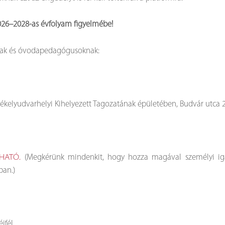
2026–2028-as évfolyam figyelmébe!
óknak és óvodapedagógusoknak:
kelyudvarhelyi Kihelyezett Tagozatának épületében, Budvár utca 2.
(Megkérünk mindenkit, hogy hozza magával személyi igaz
LHATÓ.
ban.)
jfél.