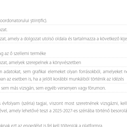
ordonatorului științific).
ozat.
atkozat, amely a dolgozat utolsó oldala és tartalmazza a következő kij
ólag az ő szellemi terméke
gozat, amelyek szerepelnek a könyvészetben
m adatokat, sem grafikai elemeket olyan forrásokból, amelyeket n
an az esetben is, ha a jelölt korábbi munkáiból történik az idézés
le sem más vizsgán, sem egyéb versenyen vagy fórumon.
évfolyam (széria) tagjai, viszont most szeretnének vizsgázni, kel
vel, amely lehetővé teszi a 2025-2027-es szériába történő besorolá
nak ezt az engedélyt is fel kell tölteniük a platformra.