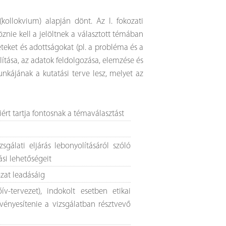
 (kollokvium) alapján dönt. Az I. fokozati
ie kell a jelöltnek a választott témában
eteket és adottságokat (pl. a probléma és a
ítása, az adatok feldolgozása, elemzése és
nkájának a kutatási terve lesz, melyet az
rt tartja fontosnak a témaválasztást
sgálati eljárás lebonyolításáról szóló
si lehetőségeit
zat leadásáig
v-tervezet), indokolt esetben etikai
vényesítenie a vizsgálatban résztvevő