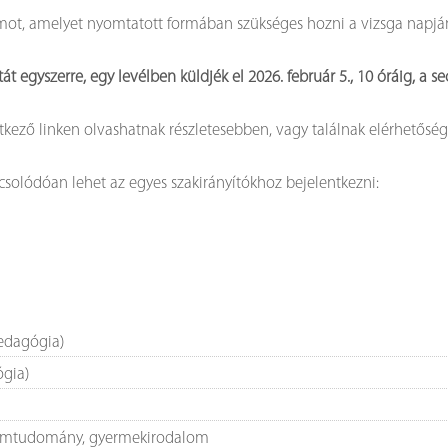
umot, amelyet nyomtatott formában szükséges hozni a vizsga napjá
gtát egyszerre, egy levélben küldjék el 2026. február 5., 10 óráig,
ező linken olvashatnak részletesebben, vagy találnak elérhetősége
olódóan lehet az egyes szakirányítókhoz bejelentkezni:
edagógia)
ógia)
alomtudomány, gyermekirodalom