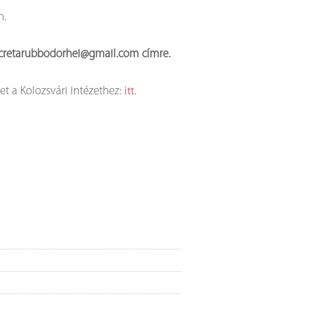
n.
 a secretarubbodorhei@gmail.com címre.
t a Kolozsvári intézethez:
itt.