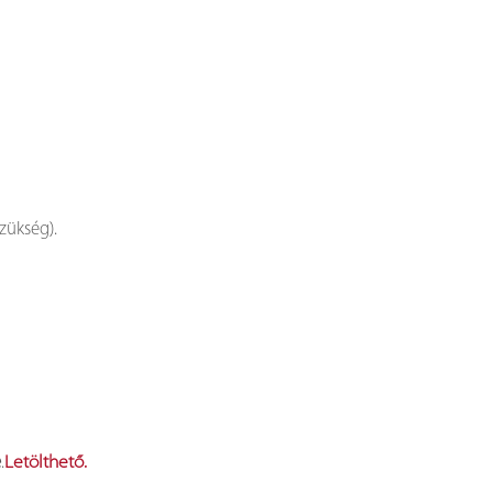
szükség).
e
.
Letölthető.