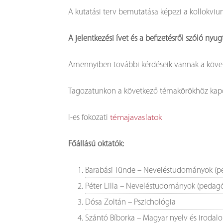
A kutatási terv bemutatása képezi a kollokvi
A jelentkezési ívet és a befizetésről szóló nyu
Amennyiben további kérdéseik vannak a követk
Tagozatunkon a következő témakörökhöz kapcs
I-es fokozati
témajavaslatok
Főállású oktatók:
Barabási Tünde – Neveléstudományok (p
Péter Lilla – Neveléstudományok (pedag
Dósa Zoltán – Pszichológia
Szántó Bíborka – Magyar nyelv és irod