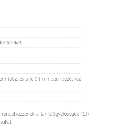
elentéseket:
em idéz, és a jelölt minden idézéshez
l rendelkezzenek a tanfelügyelőségek (ISJ)
sukat.