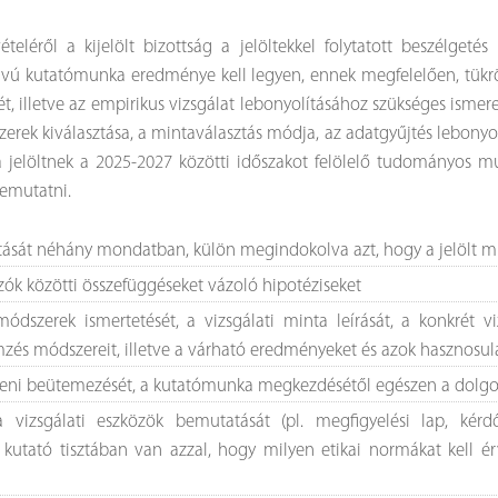
teléről a kijelölt bizottság a jelöltekkel folytatott beszélgetés
ú kutatómunka eredménye kell legyen, ennek megfelelően, tükrözn
ét, illetve az empirikus vizsgálat lebonyolításához szükséges ismer
rek kiválasztása, a mintaválasztás módja, az adatgyűjtés lebonyol
 jelöltnek a 2025-2027 közötti időszakot felölelő tudományos mu
bemutatni.
ását néhány mondatban, külön megindokolva azt, hogy a jelölt mié
ltozók közötti összefüggéseket vázoló hipotéziseket
ódszerek ismertetését, a vizsgálati minta leírását, a konkrét viz
mzés módszereit, illetve a várható eredményeket és azok hasznosulá
őbeni beütemezését, a kutatómunka megkezdésétől egészen a dolgo
 vizsgálati eszközök bemutatását (pl. megfigyelési lap, kérdőí
 kutató tisztában van azzal, hogy milyen etikai normákat kell ér