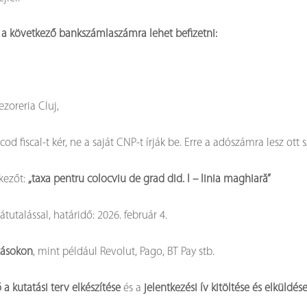
yet a következő bankszámlaszámra lehet befizetni:
oreria Cluj,
od fiscal-t kér, ne a saját CNP-t írják be. Erre a adószámra lesz ott 
kezőt:
„taxa pentru colocviu de grad did. I – linia maghiară”
utalással, határidő: 2026. február 4.
azásokon
, mint például Revolut, Pago, BT Pay stb.
a kutatási terv elkészítése
és a
jelentkezési ív kitöltése és elküldés