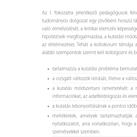
Az I. fokozatra jelentkező pedagógusok felvé
tudományos dolgozat egy jövőbeni hosszú táv
való elmélyülését, a kritikai elemzés képesség
hipotézisek megfogalmazása, a kutatási módsze
az értelmezése). Tehát a kollokvium témája a
alábbi szempontok szerint kell kidolgozni és 
tartalmazza a kutatási probléma bemutat
a vizsgált változók leírását, illetve a vá
a kutatás módszertani ismertetését: a m
információkat, az adatfeldolgozás és ele
a kutatás lebonyolításának a pontos id
mellékletek, amelyek tartalmazhatják a
nyilatkozatot, arra vonatkozóan, hogy a
személyekkel szemben.