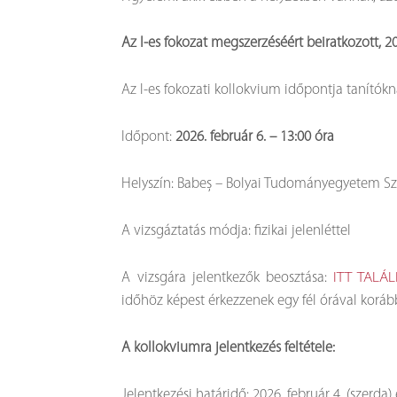
Az I-es fokozat megszerzéséért beiratkozott, 
Az I-es fokozati kollokvium időpontja tanít
Időpont:
2026. február 6. – 13:00 óra
Helyszín: Babeș – Bolyai Tudományegyetem Szé
A vizsgáztatás módja: fizikai jelenléttel
A vizsgára jelentkezők beosztása:
ITT TALÁ
időhöz képest érkezzenek egy fél órával koráb
A kollokviumra jelentkezés feltétele:
Jelentkezési határidő: 2026. február 4. (szerda) é