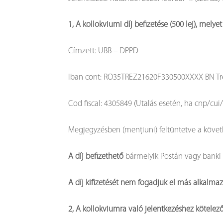
1, A kollokviumi díj befizetése (500 lej), mel
Címzett: UBB – DPPD
Iban cont: RO35TREZ21620F330500XXXX BN Trez
Cod fiscal: 4305849 (Utalás esetén, ha cnp/cui/c
Megjegyzésben (mențiuni) feltüntetve a követ
A díj befizethető
bármelyik Postán vagy banki át
A díj kifizetését nem fogadjuk el más alkalm
2, A kollokviumra való jelentkezéshez kötelező 