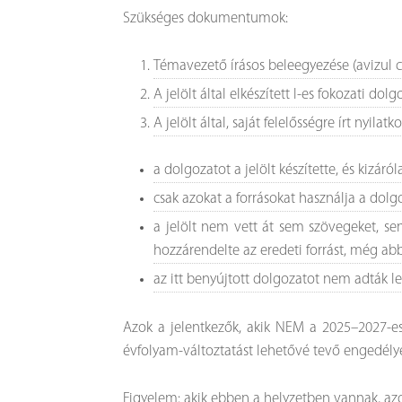
Szükséges dokumentumok:
Témavezető írásos beleegyezése (avizul co
A jelölt által elkészített I-es fokozati dolg
A jelölt által, saját felelősségre írt nyil
a dolgozatot a jelölt készítette, és kizár
csak azokat a forrásokat használja a dol
a jelölt nem vett át sem szövegeket, se
hozzárendelte az eredeti forrást, még abb
az itt benyújtott dolgozatot nem adták 
Azok a jelentkezők, akik NEM a 2025–2027-es 
évfolyam-változtatást lehetővé tevő engedélyé
Figyelem: akik ebben a helyzetben vannak, azok