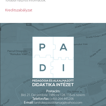
További hasznos információk:
Kreditszabályzat
Postacím:
Bld. 21. Decembrie 1989, nr. 128. 116-os terem
Telefon/fax:
(+4)0-264-445206
E-mail:
tanitokepzo.titkarsag@yahoo.com