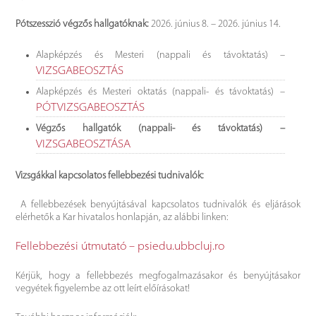
Pótszesszió végzős hallgatóknak:
2026. június 8. – 2026. június 14.
Alapképzés és Mesteri (nappali és távoktatás) –
VIZSGABEOSZTÁS
Alapképzés és Mesteri oktatás (nappali- és távoktatás) –
PÓTVIZSGABEOSZTÁS
Végzős hallgatók (nappali- és távoktatás) –
VIZSGABEOSZTÁSA
Vizsgákkal kapcsolatos fellebbezési tudnivalók:
A fellebbezések benyújtásával kapcsolatos tudnivalók és eljárások
elérhetők a Kar hivatalos honlapján, az alábbi linken:
Fellebbezési útmutató – psiedu.ubbcluj.ro
Kérjük, hogy a fellebbezés megfogalmazásakor és benyújtásakor
vegyétek figyelembe az ott leírt előírásokat!