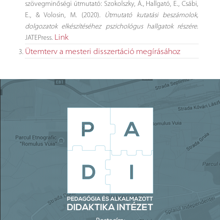
szövegminőségi útmutató: Szokolszky, Á., Hallgató, E., Csábi,
E., & Volosin, M. (2020).
Útmutató kutatási beszámolok,
dolgozatok elkészítéséhez pszichológus hallgatok részére
.
Link
JATEPress.
Ütemterv a mesteri disszertáció megírásához