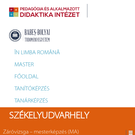
ÎN LIMBA ROMÂNĂ
MASTER
FŐOLDAL
TANÍTÓKÉPZÉS
TANÁRKÉPZÉS
SZÉKELYUDVARHELY
Záróvizsga – mesterképzés (MA)