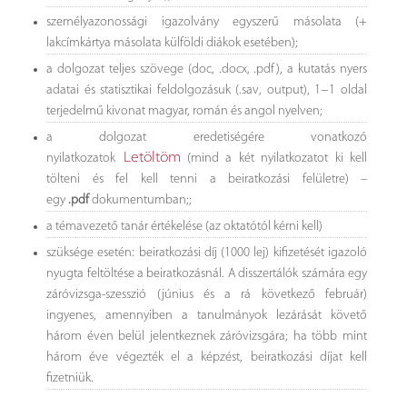
személyazonossági igazolvány egyszerű másolata (+
lakcímkártya másolata külföldi diákok esetében);
a dolgozat teljes szövege (doc, .docx, .pdf), a kutatás nyers
adatai és statisztikai feldolgozásuk (.sav, output), 1−1 oldal
terjedelmű kivonat magyar, román és angol nyelven;
a dolgozat eredetiségére vonatkozó
Letöltöm
nyilatkozatok
(mind a két nyilatkozatot ki kell
tölteni és fel kell tenni a beiratkozási felületre) –
egy
.pdf
dokumentumban;;
a témavezető tanár értékelése (az oktatótól kérni kell)
szüksége esetén: beiratkozási díj (1000 lej) kifizetését igazoló
nyugta feltöltése a beiratkozásnál. A disszertálók számára egy
záróvizsga-szesszió (június és a rá következő február)
ingyenes, amennyiben a tanulmányok lezárását követő
három éven belül jelentkeznek záróvizsgára; ha több mint
három éve végezték el a képzést, beiratkozási díjat kell
fizetniük.