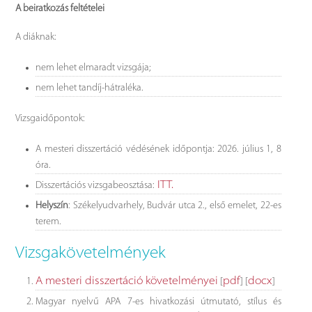
A beiratkozás feltételei
A diáknak:
nem lehet elmaradt vizsgája;
nem lehet tandíj-hátraléka.
Vizsgaidőpontok:
A mesteri disszertáció védésének időpontja: 2026. július 1, 8
óra.
ITT.
Disszertációs vizsgabeosztása:
Helyszín
: Székelyudvarhely, Budvár utca 2., első emelet, 22-es
terem.
Vizsgakövetelmények
A mesteri disszertáció követelményei
pdf
docx
[
] [
]
Magyar nyelvű APA 7-es hivatkozási útmutató, stílus és