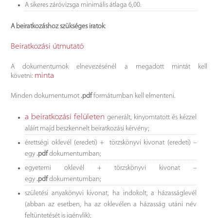
A sikeres záróvizsga minimális átlaga 6,00.
A beiratkozáshoz szükséges iratok
:
Beiratkozási útmutató
A dokumentumok elnevezésénél a megadott mintát kell
minta
követni:
Minden dokumentumot
.pdf
formátumban kell elmenteni.
a beiratkozási felületen
generált, kinyomtatott és kézzel
aláírt majd beszkennelt beiratkozási kérvény;
érettségi oklevél (eredeti) + törzskönyvi kivonat (eredeti) –
egy
.pdf
dokumentumban;
egyetemi oklevél + törzskönyvi kivonat –
egy
.pdf
dokumentumban;
születési anyakönyvi kivonat, ha indokolt, a házasságlevél
(abban az esetben, ha az oklevélen a házasság utáni név
feltüntetését is igénylik);