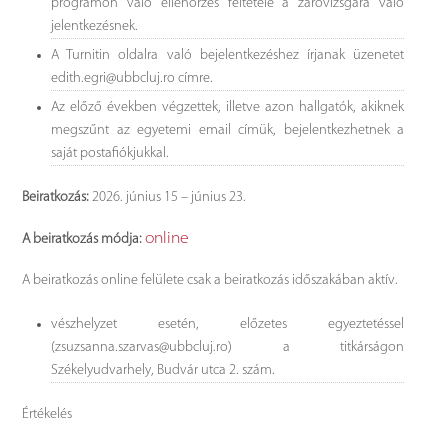
programon való ellenőrzés feltétele a záróvizsgára való
jelentkezésnek.
A Turnitin oldalra való bejelentkezéshez írjanak üzenetet
edith.egri@ubbcluj.ro címre.
Az előző években végzettek, illetve azon hallgatók, akiknek
megszűnt az egyetemi email címük, bejelentkezhetnek a
saját postafiókjukkal.
Beiratkozás:
2026. június 15 – június 23.
online
A beiratkozás módja:
A beiratkozás online felülete csak a beiratkozás időszakában aktív.
vészhelyzet esetén, előzetes egyeztetéssel
(zsuzsanna.szarvas@ubbcluj.ro) a titkárságon
Székelyudvarhely, Budvár utca 2. szám.
Értékelés