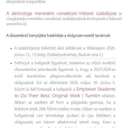
disszertáció megvédése.
A záróvizsga menetére vonatkozó intézeti szabályzat
(a
vizsgáztatás menetére vonatkozó szabályozások érvényesek a februári
szesszióra is)
A disszertáció benyújtási határideje a dolgozat-vezető tanárnak:
A szakdolgozat bekötött, kézi példányát a titkárságon 2026.
június 12., 12 óráig. (Székelyudvarhely, Budvár utca 2.)
Felhívjuk a hallgatók figyelmét, beleértve az előző évekből
disszertációra jelentkezők figyelmét is, hogy a 2023-2024-es
évtől kezdődően plágium-ellenőrzés alá kerülnek a
dolgozatok. Ezt az ellenőrzést 2026. május 18- június 5.
Empower Students
között le kell futtassák a hallgatók a
to Do Their Best, Original Work | Turnitin
oldalon.
Abban az esetben áll fenn a plagizálás gyanúja, ha a
kidobott érték 20% fölötti értéket mutat. Ebben az esetben a
hallgatónak van lehetősége javítani és újra feltölteni a
dolgozatát, ezt három alkalommal teheti meg. Ezen a