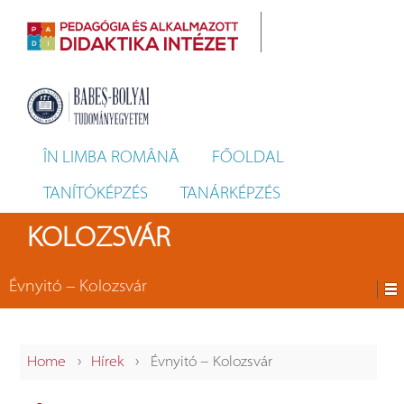
ÎN LIMBA ROMÂNĂ
FŐOLDAL
TANÍTÓKÉPZÉS
TANÁRKÉPZÉS
KOLOZSVÁR
Évnyitó − Kolozsvár
›
›
Home
Hírek
Évnyitó − Kolozsvár