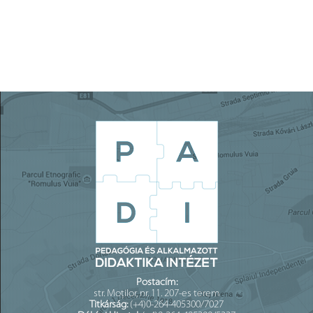
Postacím:
str. Moților, nr. 11. 207-es terem
Titkárság:
(+4)0-264-405300/7027