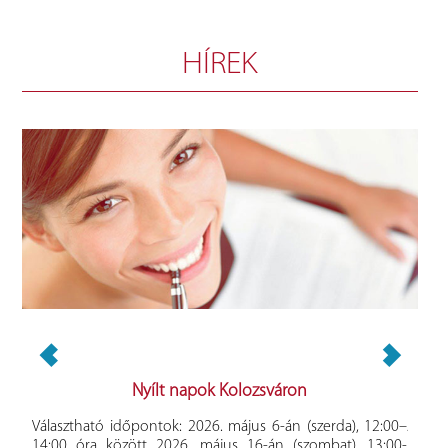
HÍREK
akmai
Nyílt napok Kolozsváron
Választható időpontok: 2026. május 6-án (szerda), 12:00–
A Bab
14:00 óra között 2026. május 16-án (szombat), 13:00-
Ped