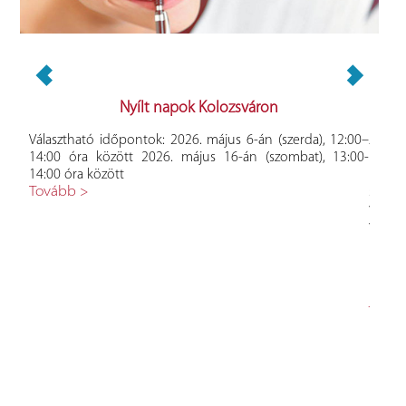
akmai
Nyílt napok Kolozsváron
Választható időpontok: 2026. május 6-án (szerda), 12:00–
A Bab
14:00 óra között 2026. május 16-án (szombat), 13:00-
Ped
a és
14:00 óra között
karrie
 Önt,
Tovább >
szám
kolák
vidé
kat a
versen
s- és
hián
ntja:
Hely
ia és
Nevel
ár. A
(Sindi
célja
Tová
ívásai
t. A
életi
nnapi
nciánk
zédet