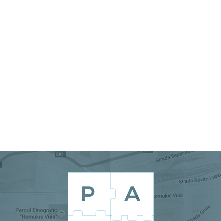
 és a
ányos
int a
latok
vatív
ális
MI) és
ésben