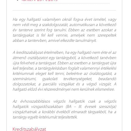
Ha egy hallgató valamilyen oknál fogva évet ismétel, vagy
nem védi meg a szakdolgozatát, automatikusan a következő
év tanterve szerint fog tanulni. Ebben az esetben azokat a
tantárgyakat is fel kell vennie, amelyek nem szerepeltek
abban a tantervben, amivel elkezdte tanulmányit.
A kreditszabályzat értelmében, ha egy hallgató nem érte el az
átmenő osztályzatot egy tantárgyból, a következő tanévben
újra felveheti a tantárgyat. Ebben az esetben a tantárgyat újra
kell teljesítse, a tantárgyleírásban foglalt valamennyi értékelési
kritériumnak eleget kell tenni, beleértve az óralátogatást, a
szemináriumi, gyakolati tevékenységeket, beadandó
dolgozatokat, a parciális vizsgákat és a végső vizsgát. A
hallgató előző évi részeredményei nem kerülnek elismerésre.
Az évhosszabbításos végzős hallgatók csak a végzős
hallgatók vizsgaidőszakában (BA – III. évesek szessziója)
vizsgázhatnak a korábbi évekből elmaradt tárgyakból, ha a
tantárgy egyéb kritériumát teljesítették.
Kreditszabályzat