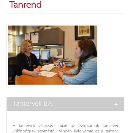
Tanrend
Tantervek BA
A tantervek változása miatt az évfolyamok tantervei
különböznek egymástól. Minden évfolyamra az a tanterv